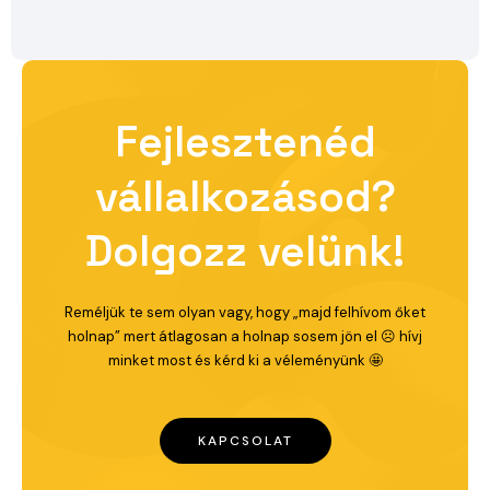
Fejlesztenéd
vállalkozásod?
Dolgozz velünk!
Reméljük te sem olyan vagy, hogy „majd felhívom őket
holnap” mert átlagosan a holnap sosem jön el ☹️ hívj
minket most és kérd ki a véleményünk 🤩
KAPCSOLAT